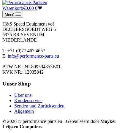
entsprechen.
Warenkorb
€
0.00
0
Adresse
Menü
H&S Speed Equipment vof
DECKERSGOEDTWEG 5
5975 RR SEVENUM
NIEDERLANDE
T: +31 (0)77 467 4657
E:
info@performance-parts.eu
BTW NR.: NL809594353B01
KVK NR.: 12035842
Unser Shop
Über uns
Kundenservice
Senden und Zurücksenden
Allgemein
© 2026 © performance-parts.eu - Gerealiseerd door
Maykel
Leijsten Computers