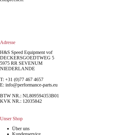
Adresse
H&S Speed Equipment vof
DECKERSGOEDTWEG 5
5975 RR SEVENUM
NIEDERLANDE
T: +31 (0)77 467 4657
E:
info@performance-parts.eu
BTW NR.: NL809594353B01
KVK NR.: 12035842
Unser Shop
Über uns
Kundenservice