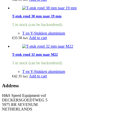
T-stuk rond 38 mm naar 19 mm
5 in stock (can be backordered)
T en Y-Stukken aluminium
Add to cart
€
33.58
Incl.
T-stuk rond 32 mm naar M22
3 in stock (can be backordered)
T en Y-Stukken aluminium
Add to cart
€
42.35
Incl.
Address
H&S Speed Equipment vof
DECKERSGOEDTWEG 5
5975 RR SEVENUM
NETHERLANDS