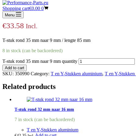
T-stuk rond 35 mm naar 9 mm
Shopping cart
€
0.00
0
Menu
€
33.58
Incl.
T-stuk rond 35 mm naar 9 mm / lengte 85 mm
8 in stock (can be backordered)
T-stuk rond 35 mm naar 9 mm quantity
Add to cart
SKU:
350990
Category:
T en Y-Stukken aluminium
,
T en Y-Stukken
Related products
T-stuk rond 32 mm naar 16 mm
7 in stock (can be backordered)
T en Y-Stukken aluminium
Add to cart
€
42.35
Incl.