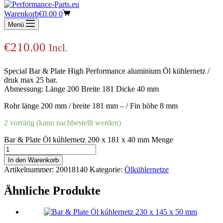
Bar & Plate Öl kúhlernetz 200 x 181 x 40
Warenkorb
€
0.00
0
mm
Menü
€
210.00
Incl.
Special Bar & Plate High Performance aluminium Öl kühlernetz /
druk max 25 bar.
Abmessung: Länge 200 Breite 181 Dicke 40 mm
Rohr länge 200 mm / breite 181 mm – / Fin höhe 8 mm
2 vorrätig (kann nachbestellt werden)
Bar & Plate Öl kúhlernetz 200 x 181 x 40 mm Menge
In den Warenkorb
Artikelnummer:
20018140
Kategorie:
Ölkühlernetze
Ähnliche Produkte