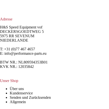
Adresse
H&S Speed Equipment vof
DECKERSGOEDTWEG 5
5975 RR SEVENUM
NIEDERLANDE
T: +31 (0)77 467 4657
E:
info@performance-parts.eu
BTW NR.: NL809594353B01
KVK NR.: 12035842
Unser Shop
Über uns
Kundenservice
Senden und Zurücksenden
Allgemein