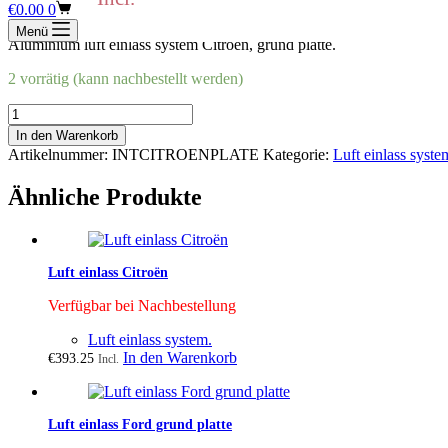
Warenkorb
€
0.00
0
Menü
Aluminium luft einlass system Citroën, grund platte.
2 vorrätig (kann nachbestellt werden)
Luft
einlass
In den Warenkorb
Citroën
Artikelnummer:
INTCITROENPLATE
Kategorie:
Luft einlass syste
grund
platte
Ähnliche Produkte
Menge
Luft einlass Citroën
Verfügbar bei Nachbestellung
Luft einlass system.
In den Warenkorb
€
393.25
Incl.
Luft einlass Ford grund platte