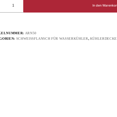
In den Warenko
KELNUMMER:
ARN50
GORIEN:
SCHWEISSFLANSCH FÜR WASSERKÜHLER
,
KÜHLERDECKE