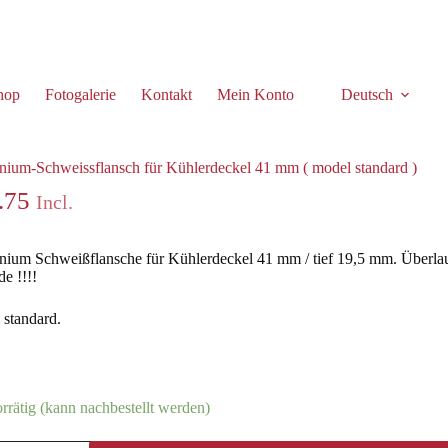
hop
Fotogalerie
Kontakt
Mein Konto
Deutsch
sflansch für Kühlerdeckel 41 mm ( model standard )
ium-Schweissflansch für Kühlerdeckel 41 mm ( model standard )
.75
Incl.
ium Schweißflansche für Kühlerdeckel 41 mm / tief 19,5 mm. Überlau
e !!!!
standard.
rrätig (kann nachbestellt werden)