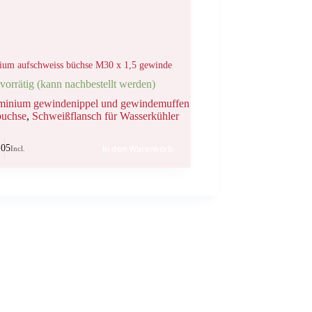
ium aufschweiss büchse M30 x 1,5 gewinde
vorrätig (kann nachbestellt werden)
minium gewindenippel und gewindemuffen
buchse
,
Schweißflansch für Wasserkühler
.05
In den Warenkorb
Incl.