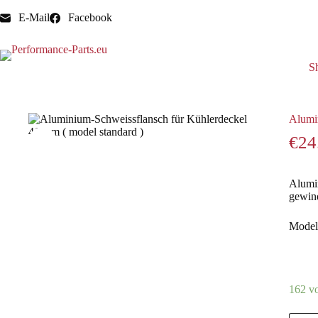
E-Mail
Facebook
S
Start
Schweißflansch für Wasserkühler
Aluminium-Schweis
Alumin
€
24
Alumin
gewind
Model 
162 vo