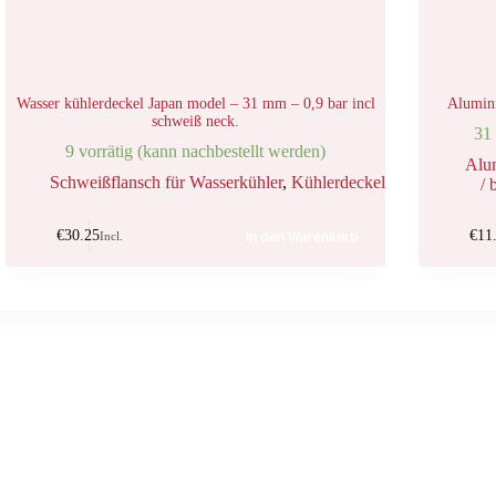
Wasser kühlerdeckel Japan model – 31 mm – 0,9 bar incl
Alumin
schweiß neck.
31 
9 vorrätig (kann nachbestellt werden)
Alu
Schweißflansch für Wasserkühler
,
Kühlerdeckel
/ 
€
30.25
€
11
In den Warenkorb
Incl.