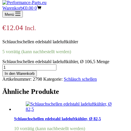
Schlauchschellen edelstahl ladeluftkühler,
Warenkorb
€
0.00
0
Ø 106,5
Menü
€
12.04
Incl.
Schlauchschellen edelstahl ladeluftkühler
5 vorrätig (kann nachbestellt werden)
Schlauchschellen edelstahl ladeluftkühler, Ø 106,5 Menge
In den Warenkorb
Artikelnummer:
2798
Kategorie:
Schläuch schellen
Ähnliche Produkte
Schlauchschellen edelstahl ladeluftkühler, Ø 82,5
10 vorrätig (kann nachbestellt werden)