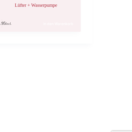
Lüfter + Wasserpumpe
.95
In den Warenkorb
Incl.