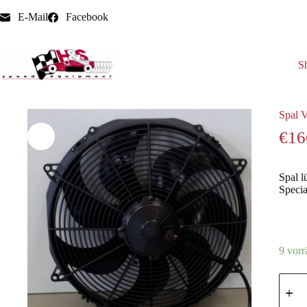
E-Mail
Facebook
S
Start
Lüfter + Wasserpumpe
Spal VA33 Rennsport Hochle
Spal 
€
16
Spal l
Specia
9 vorr