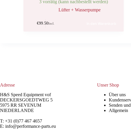
3 vorrätig (kann nachbestellt werden)
Lüfter + Wasserpumpe
€
99.50
In den Warenkorb
Incl.
Adresse
Unser Shop
H&S Speed Equipment vof
Über uns
DECKERSGOEDTWEG 5
Kundenserv
5975 RR SEVENUM
Senden und
NIEDERLANDE
Allgemein
T: +31 (0)77 467 4657
E:
info@performance-parts.eu