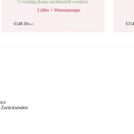
5 vorrätig (kann nachbestellt werden)
Lüfter + Wasserpumpe
€
148.50
€
154
In den Warenkorb
Incl.
ice
 Zurücksenden