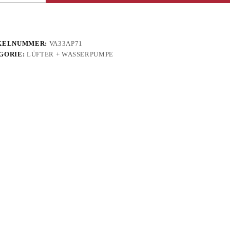
KELNUMMER:
VA33AP71
GORIE:
LÜFTER + WASSERPUMPE