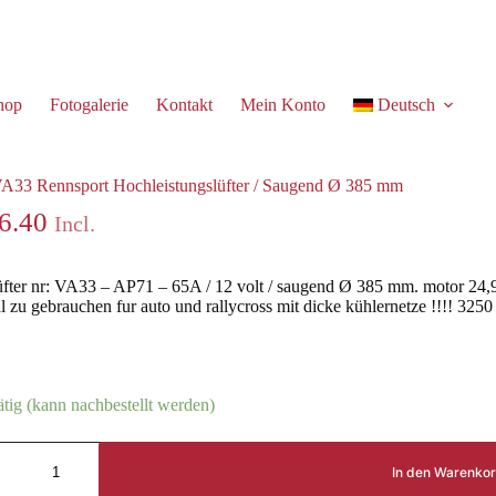
hop
Fotogalerie
Kontakt
Mein Konto
Deutsch
istungslüfter / Saugend Ø 385 mm
VA33 Rennsport Hochleistungslüfter / Saugend Ø 385 mm
6.40
Incl.
üfter nr: VA33 – AP71 – 65A / 12 volt / saugend Ø 385 mm. motor 24
l zu gebrauchen fur auto und rallycross mit dicke kühlernetze !!!! 3250
ätig (kann nachbestellt werden)
In den Warenko