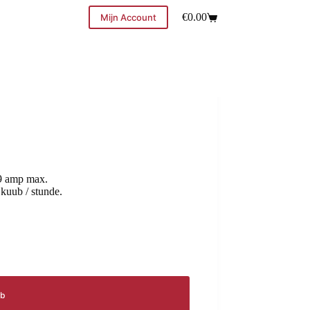
€
0.00
Mijn Account
,9 amp max.
 kuub / stunde.
rb