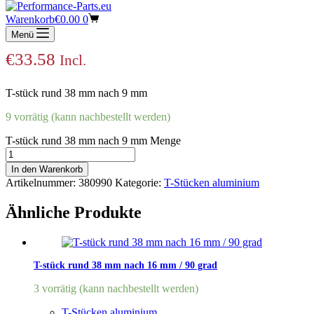
T-stück rund 38 mm nach 9 mm
Warenkorb
€
0.00
0
Menü
€
33.58
Incl.
T-stück rund 38 mm nach 9 mm
9 vorrätig (kann nachbestellt werden)
T-stück rund 38 mm nach 9 mm Menge
In den Warenkorb
Artikelnummer:
380990
Kategorie:
T-Stücken aluminium
Ähnliche Produkte
T-stück rund 38 mm nach 16 mm / 90 grad
3 vorrätig (kann nachbestellt werden)
T-Stücken aluminium