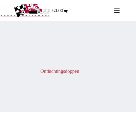
€
0.00
Ontluchtingsdoppen