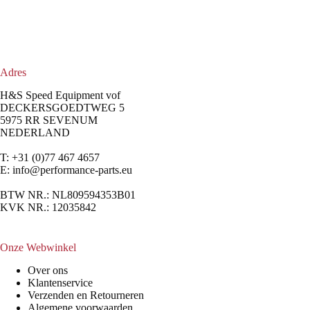
Adres
H&S Speed Equipment vof
DECKERSGOEDTWEG 5
5975 RR SEVENUM
NEDERLAND
T: +31 (0)77 467 4657
E:
info@performance-parts.eu
BTW NR.: NL809594353B01
KVK NR.: 12035842
Onze Webwinkel
Over ons
Klantenservice
Verzenden en Retourneren
Algemene voorwaarden