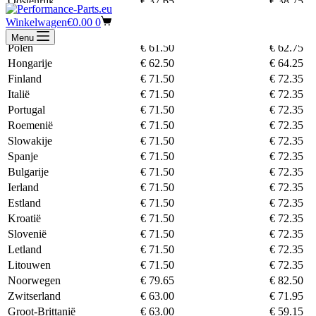
Oostenrijk
€ 37.65
€ 38.75
Zweden
€ 62.50
€ 64.25
Winkelwagen
€
0.00
0
Tsjechië
€ 61.50
€ 62.75
Menu
Polen
€ 61.50
€ 62.75
Hongarije
€ 62.50
€ 64.25
Finland
€ 71.50
€ 72.35
Italië
€ 71.50
€ 72.35
Portugal
€ 71.50
€ 72.35
Roemenië
€ 71.50
€ 72.35
Slowakije
€ 71.50
€ 72.35
Spanje
€ 71.50
€ 72.35
Bulgarije
€ 71.50
€ 72.35
Ierland
€ 71.50
€ 72.35
Estland
€ 71.50
€ 72.35
Kroatië
€ 71.50
€ 72.35
Slovenië
€ 71.50
€ 72.35
Letland
€ 71.50
€ 72.35
Litouwen
€ 71.50
€ 72.35
Noorwegen
€ 79.65
€ 82.50
Zwitserland
€ 63.00
€ 71.95
Groot-Brittanië
€ 63.00
€ 59.15