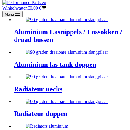
Aluminium bochten 180 graden
Winkelwagen
€
0.00
0
Menu
Aluminium Lasnippels / Lassokken /
draad bussen
Aluminium las tank doppen
Radiateur necks
Radiateur doppen