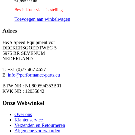
€
1,995.00
Incl.
Beschikbaar via nabestelling
Toevoegen aan winkelwagen
Adres
H&S Speed Equipment vof
DECKERSGOEDTWEG 5
5975 RR SEVENUM
NEDERLAND
T: +31 (0)77 467 4657
E:
info@performance-parts.eu
BTW NR.: NL809594353B01
KVK NR.: 12035842
Onze Webwinkel
Over ons
Klantenservice
Verzenden en Retourneren
Algemene voorwaarden