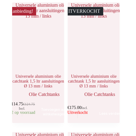
Aanbieding!
UITVERKOCHT
Universele aluminium olie
Universele aluminium olie
catchtank 1,5 ltr aansluitingen
catchtank 1,5 ltr aansluitingen
Ø 13 mm / links
Ø 13 mm / links
Olie Catchtanks
Olie Catchtanks
€
114.75
€
124.75
€
175.00
Incl.
Incl.
Toevoegen aan
12 op voorraad
Uitverkocht
Lees verder
winkelwagen