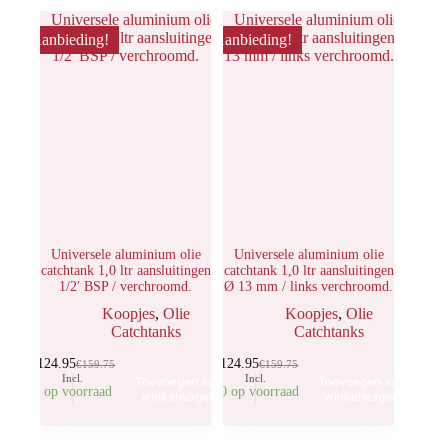
Aanbieding!
Aanbieding!
Universele aluminium olie
Universele aluminium olie
catchtank 1,0 ltr aansluitingen
catchtank 1,0 ltr aansluitingen
1/2′ BSP / verchroomd.
Ø 13 mm / links verchroomd.
Koopjes
,
Olie
Koopjes
,
Olie
Catchtanks
Catchtanks
€
124.95
€
124.95
€
159.75
€
159.75
Incl.
Incl.
Toevoegen aan
Toevoegen aan
1 op voorraad
10 op voorraad
winkelwagen
winkelwagen