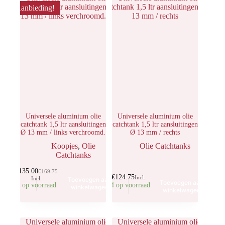
Aanbieding!
Universele aluminium olie
Universele aluminium olie
catchtank 1,5 ltr aansluitingen
catchtank 1,5 ltr aansluitingen
Ø 13 mm / links verchroomd.
Ø 13 mm / rechts
Koopjes
,
Olie
Olie Catchtanks
Catchtanks
€
135.00
€
169.75
€
124.75
Incl.
Incl.
Toevoegen aan
Toevoegen aan
2 op voorraad
14 op voorraad
winkelwagen
winkelwagen