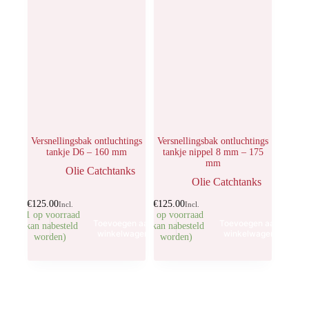
Versnellingsbak ontluchtings
Versnellingsbak ontluchtings
tankje D6 – 160 mm
tankje nippel 8 mm – 175
mm
Olie Catchtanks
Olie Catchtanks
€
125.00
€
125.00
Incl.
Incl.
21 op voorraad
6 op voorraad
Toevoegen aan
Toevoegen aan
(kan nabesteld
(kan nabesteld
winkelwagen
winkelwagen
worden)
worden)