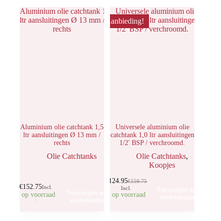
Aanbieding!
Aluminium olie catchtank 1,5
Universele aluminium olie
ltr aansluitingen Ø 13 mm /
catchtank 1,0 ltr aansluitingen
rechts
1/2′ BSP / verchroomd.
Olie Catchtanks
Olie Catchtanks
,
Koopjes
€
124.95
€
159.75
€
152.75
Incl.
Incl.
Toevoegen aan
Toevoegen aan
3 op voorraad
3 op voorraad
winkelwagen
winkelwagen