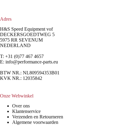
Adres
H&S Speed Equipment vof
DECKERSGOEDTWEG 5
5975 RR SEVENUM
NEDERLAND
T: +31 (0)77 467 4657
E:
info@performance-parts.eu
BTW NR.: NL809594353B01
KVK NR.: 12035842
Onze Webwinkel
Over ons
Klantenservice
Verzenden en Retourneren
Algemene voorwaarden