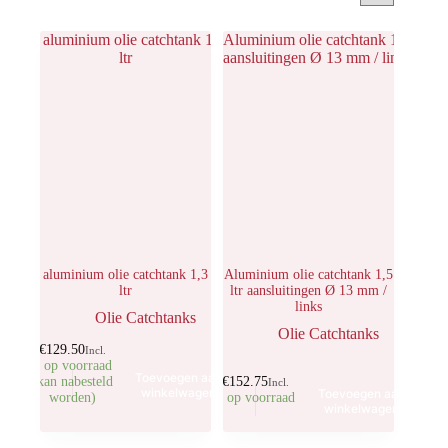
aluminium olie catchtank 1,3
Aluminium olie catchtank 1,5
ltr
ltr aansluitingen Ø 13 mm /
links
Olie Catchtanks
Olie Catchtanks
€
129.50
Incl.
1 op voorraad
Toevoegen aan
(kan nabesteld
€
152.75
Incl.
winkelwagen
Toevoegen aan
worden)
1 op voorraad
winkelwagen