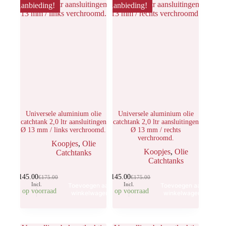
Aanbieding!
Aanbieding!
Universele aluminium olie
Universele aluminium olie
catchtank 2,0 ltr aansluitingen
catchtank 2,0 ltr aansluitingen
Ø 13 mm / links verchroomd.
Ø 13 mm / rechts
verchroomd.
Koopjes
,
Olie
Koopjes
,
Olie
Catchtanks
Catchtanks
€
145.00
€
145.00
€
175.00
€
175.00
Incl.
Incl.
Toevoegen aan
Toevoegen aan
4 op voorraad
3 op voorraad
winkelwagen
winkelwagen