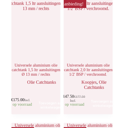
Aanbieding!
Universele aluminium olie
Universele aluminium olie
catchtank 1,5 ltr aansluitingen
catchtank 2,0 ltr aansluitingen
Ø 13 mm / rechts
1/2′ BSP / verchroomd.
Olie Catchtanks
Koopjes
,
Olie
Catchtanks
€
147.50
€
177.50
€
175.00
Incl.
Incl.
Toevoegen aan
Toevoegen aan
1 op voorraad
3 op voorraad
winkelwagen
winkelwagen