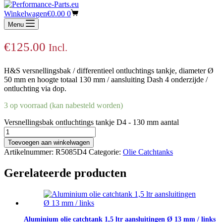
Versnellingsbak ontluchtings tankje D4 –
Winkelwagen
€
0.00
0
130 mm
Menu
€
125.00
Incl.
H&S versnellingsbak / differentieel ontluchtings tankje, diameter Ø
50 mm en hoogte totaal 130 mm / aansluiting Dash 4 onderzijde /
ontluchting via dop.
3 op voorraad (kan nabesteld worden)
Versnellingsbak ontluchtings tankje D4 - 130 mm aantal
Toevoegen aan winkelwagen
Artikelnummer:
R5085D4
Categorie:
Olie Catchtanks
Gerelateerde producten
Aluminium olie catchtank 1,5 ltr aansluitingen Ø 13 mm / links