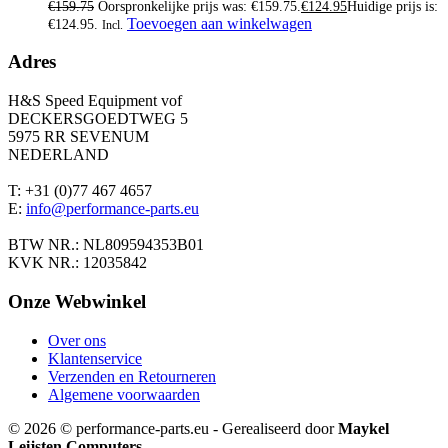
€
159.75
Oorspronkelijke prijs was: €159.75.
€
124.95
Huidige prijs is:
Toevoegen aan winkelwagen
€124.95.
Incl.
Adres
H&S Speed Equipment vof
DECKERSGOEDTWEG 5
5975 RR SEVENUM
NEDERLAND
T: +31 (0)77 467 4657
E:
info@performance-parts.eu
BTW NR.: NL809594353B01
KVK NR.: 12035842
Onze Webwinkel
Over ons
Klantenservice
Verzenden en Retourneren
Algemene voorwaarden
© 2026 © performance-parts.eu - Gerealiseerd door
Maykel
Leijsten Computers