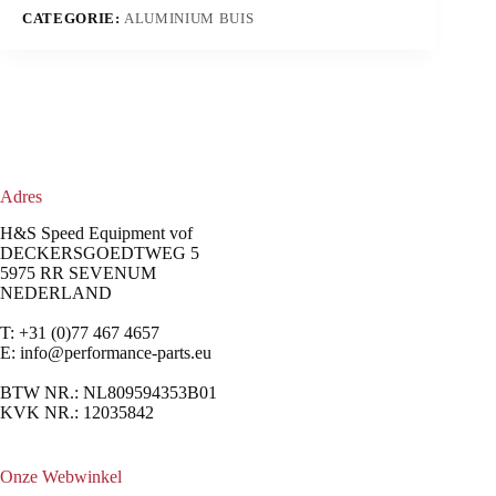
CATEGORIE:
ALUMINIUM BUIS
Adres
H&S Speed Equipment vof
DECKERSGOEDTWEG 5
5975 RR SEVENUM
NEDERLAND
T: +31 (0)77 467 4657
E:
info@performance-parts.eu
BTW NR.: NL809594353B01
KVK NR.: 12035842
Onze Webwinkel