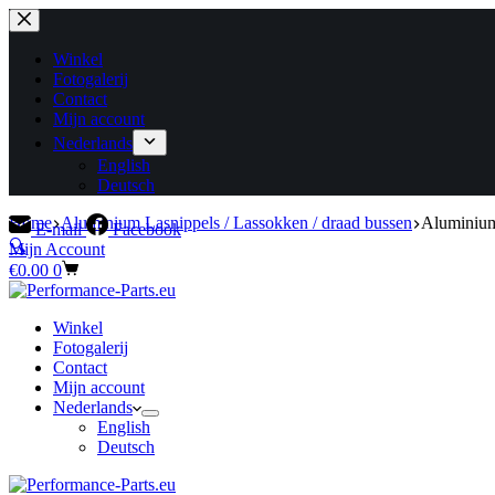
Ga
naar
de
Winkel
inhoud
Fotogalerij
Contact
Mijn account
Nederlands
English
Deutsch
Home
Aluminium Lasnippels / Lassokken / draad bussen
Aluminiu
E-mail
Facebook
🔍
Mijn Account
Winkelwagen
€
0.00
0
Winkel
Fotogalerij
Contact
Mijn account
Nederlands
English
Aluminium draadbus M30 x 1,5 mm
Deutsch
€
11.05
Incl.