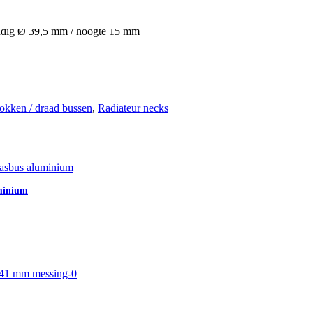
endig Ø 39,5 mm / hoogte 15 mm
okken / draad bussen
,
Radiateur necks
uminium