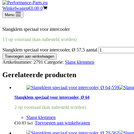
Winkelwagen
€
0.00
0
€
10.83
Incl.
Menu
Slangklem speciaal voor intercooler
13 op voorraad (kan nabesteld worden)
Slangklem speciaal voor intercooler, Ø 57,5 aantal
Toevoegen aan winkelwagen
Artikelnummer:
2791
Categorie:
Slang klemmen
Gerelateerde producten
Slangklem speciaal voor intercooler, Ø 64
2 op voorraad (kan nabesteld worden)
Slang klemmen
Toevoegen aan winkelwagen
€
10.83
Incl.