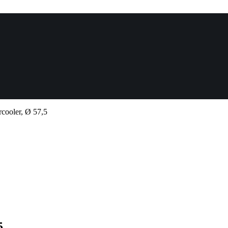
rcooler, Ø 57,5
5