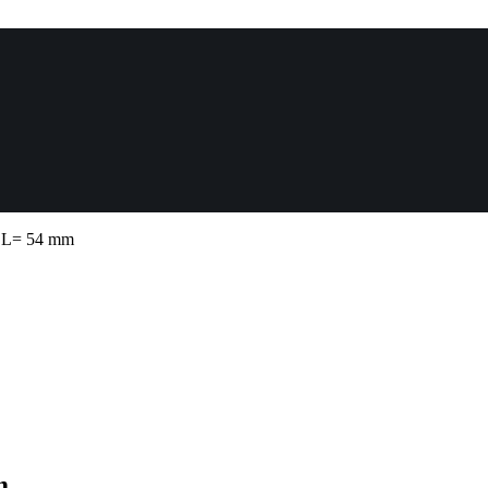
p L= 54 mm
m