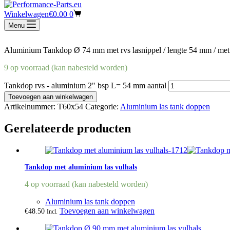
Winkelwagen
€
0.00
0
€
59.75
Incl.
Menu
Aluminium Tankdop Ø 74 mm met rvs lasnippel / lengte 54 mm / met
9 op voorraad (kan nabesteld worden)
Tankdop rvs - aluminium 2" bsp L= 54 mm aantal
Toevoegen aan winkelwagen
Artikelnummer:
T60x54
Categorie:
Aluminium las tank doppen
Gerelateerde producten
Tankdop met aluminium las vulhals
4 op voorraad (kan nabesteld worden)
Aluminium las tank doppen
Toevoegen aan winkelwagen
€
48.50
Incl.