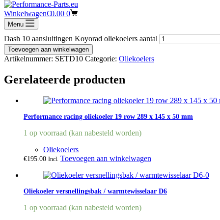
Draad 7/8-14 unf naar dash 10
Winkelwagen
€
0.00
0
5 op voorraad (kan nabesteld worden)
Menu
Dash 10 aansluitingen Koyorad oliekoelers aantal
Toevoegen aan winkelwagen
Artikelnummer:
SETD10
Categorie:
Oliekoelers
Gerelateerde producten
Performance racing oliekoeler 19 row 289 x 145 x 50 mm
1 op voorraad (kan nabesteld worden)
Oliekoelers
Toevoegen aan winkelwagen
€
195.00
Incl.
Oliekoeler versnellingsbak / warmtewisselaar D6
1 op voorraad (kan nabesteld worden)