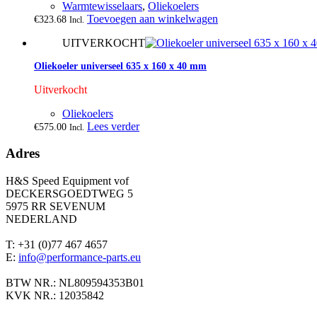
Warmtewisselaars
,
Oliekoelers
Toevoegen aan winkelwagen
€
323.68
Incl.
UITVERKOCHT
Oliekoeler universeel 635 x 160 x 40 mm
Uitverkocht
Oliekoelers
Lees verder
€
575.00
Incl.
Adres
H&S Speed Equipment vof
DECKERSGOEDTWEG 5
5975 RR SEVENUM
NEDERLAND
T: +31 (0)77 467 4657
E:
info@performance-parts.eu
BTW NR.: NL809594353B01
KVK NR.: 12035842