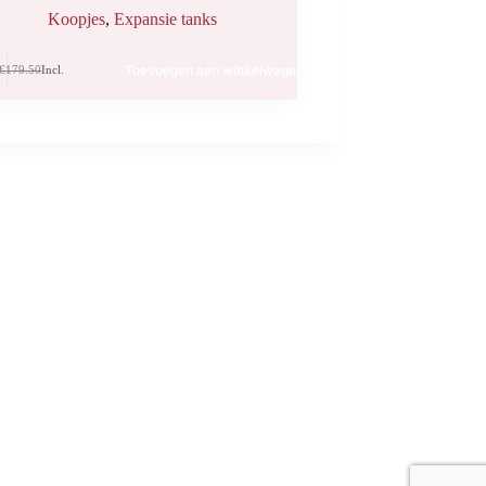
Koopjes
,
Expansie tanks
Toevoegen aan winkelwagen
€
179.50
Incl.