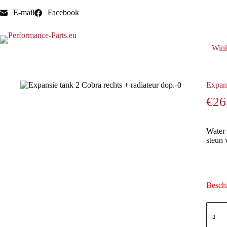
E-mail
Facebook
Win
Home
Expansie tanks
Expansie tank 2 Cobra rechts + radi
Expans
€
26
Water 
steun 
Beschi