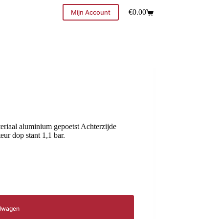
€
0.00
Mijn Account
eriaal aluminium gepoetst Achterzijde
ur dop stant 1,1 bar.
elwagen