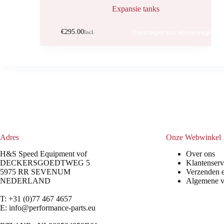
Expansie tanks
€
295.00
Toevoegen aan winkelwagen
Incl.
Adres
Onze Webwinkel
H&S Speed Equipment vof
Over ons
DECKERSGOEDTWEG 5
Klantenserv
5975 RR SEVENUM
Verzenden 
NEDERLAND
Algemene 
T: +31 (0)77 467 4657
E:
info@performance-parts.eu