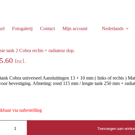
kel
Fotogalerij
Contact
Mijn account
Nederlands
ateur dop.
ie tank 2 Cobra rechts + radiateur dop.
5.60
Incl.
tank Cobra universeel Aansluitingen 13 + 10 mm ( links of rechts ) Mat
voor bevestiging. Afmeting: rond 115 mm / lengte tank 250 mm + radiate
kbaar via nabestelling
Toevoegen aan wink