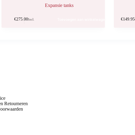
Expansie tanks
€
275.00
€
149.95
Toevoegen aan winkelwagen
Incl.
ice
en Retourneren
voorwaarden